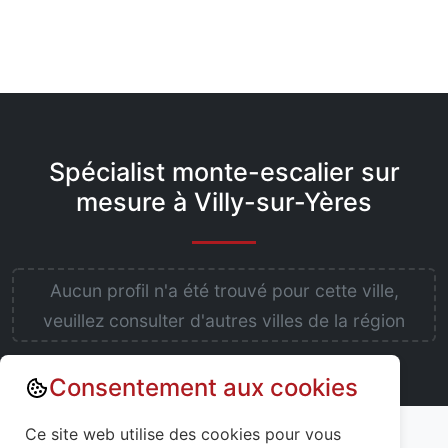
Spécialist monte-escalier sur
mesure à Villy-sur-Yères
Aucun profil n'a été trouvé pour cette ville,
veuillez consulter d'autres villes de la région
Consentement aux cookies
Annuaire : Monte escalier
Seine-Maritime (76)
Ce site web utilise des cookies pour vous