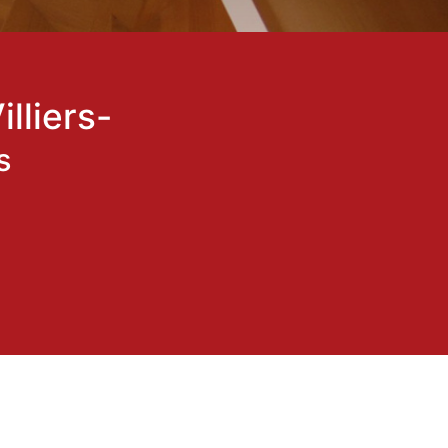
lliers-
s