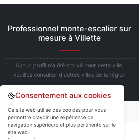
Professionnel monte-escalier sur
mesure à Villette
Aucun profil n'a été trouvé pour cette ville,
veuillez consulter d'autres villes de la région
Consentement aux cookies
Annuaire : Monte escalier
Ce site web utilise des cookies pour vous
Meurthe-et-Moselle (54)
Villette (54260)
permettre d'avoir une expérience de
navigation supérieure et plus pertinente sur le
site web.