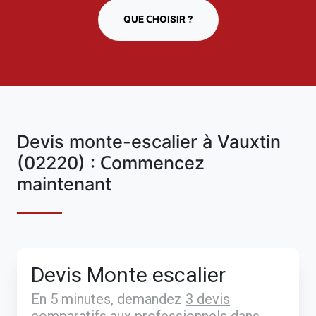
QUE CHOISIR ?
Devis monte-escalier à Vauxtin
(02220) : Commencez
maintenant
Devis Monte escalier
En 5 minutes, demandez
3 devis
comparatifs
aux
professionnels
dans