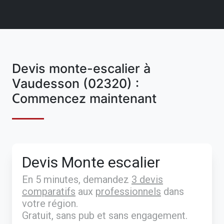
Devis monte-escalier à
Vaudesson (02320) :
Commencez maintenant
Devis Monte escalier
En 5 minutes, demandez
3 devis
comparatifs
aux
professionnels
dans
votre région.
Gratuit, sans pub et sans engagement.