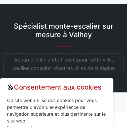
Spécialist monte-escalier sur
mesure à Valhey
Aucun profil n'a été trouvé pour cette ville,
veuillez consulter d'autres villes de la région
Consentement aux cookies
Annuaire : Monte escalier
Ce site web utilise des cookies pour vous
Meurthe-et-Moselle (54)
Valhey (54370)
permettre d'avoir une expérience de
navigation supérieure et plus pertinente sur le
site web.