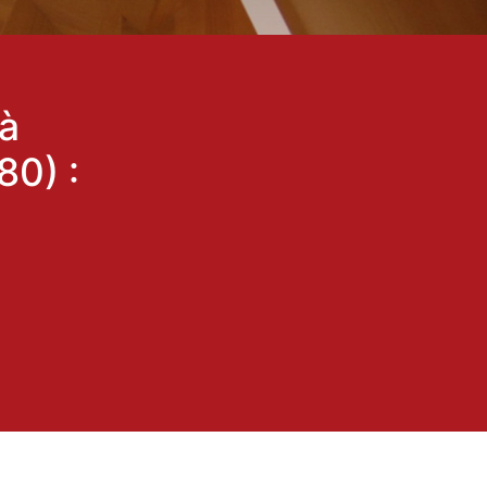
 à
0) :