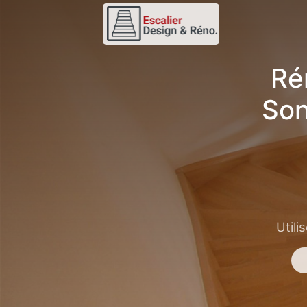
Ré
Son
Utili