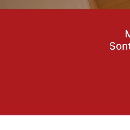
M
Son