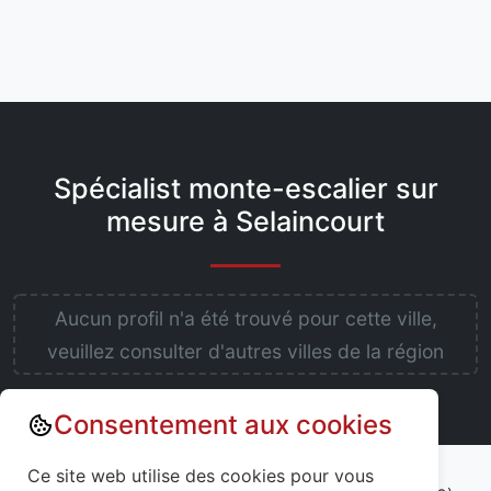
Spécialist monte-escalier sur
mesure à Selaincourt
Aucun profil n'a été trouvé pour cette ville,
veuillez consulter d'autres villes de la région
Consentement aux cookies
Annuaire : Monte escalier
Ce site web utilise des cookies pour vous