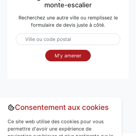
monte-escalier
Recherchez une autre ville ou remplissez le
formulaire de devis juste à côté.
M'y amener
Consentement aux cookies
Annuaire : Monte escalier
Aisne (02)
Ce site web utilise des cookies pour vous
Saint-Thomas (02820)
permettre d'avoir une expérience de