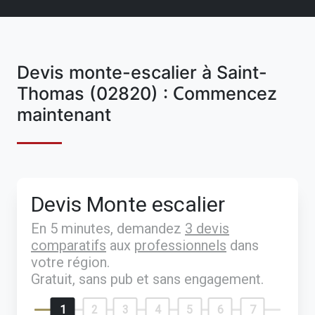
Devis monte-escalier à Saint-
Thomas (02820) : Commencez
maintenant
Devis Monte escalier
En 5 minutes, demandez
3 devis
comparatifs
aux
professionnels
dans
votre région.
Gratuit, sans pub et sans engagement.
1
2
3
4
5
6
7