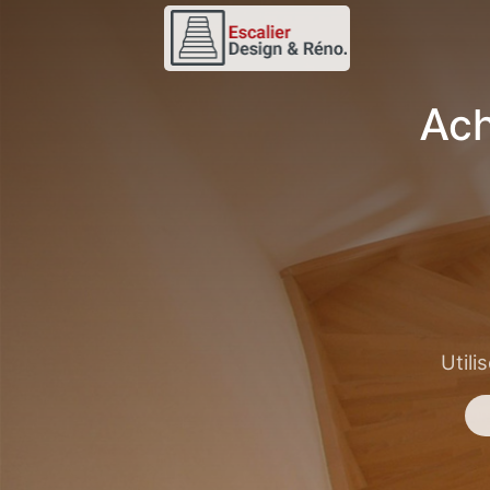
Ach
Utili