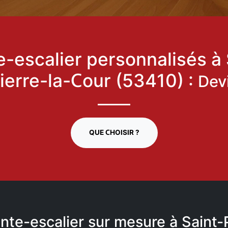
-escalier personnalisés à 
ierre-la-Cour (53410) :
Dev
QUE CHOISIR ?
nte-escalier sur mesure à Saint-