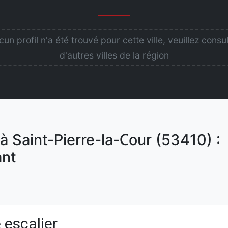
un profil n'a été trouvé pour cette ville, veuillez consu
d'autres villes de la région
à Saint-Pierre-la-Cour (53410) :
nt
 escalier