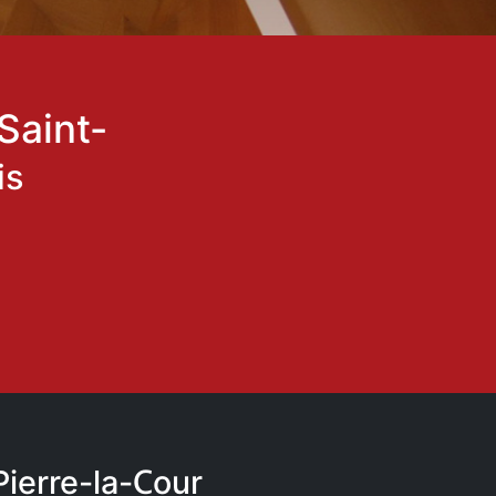
Saint-
is
Pierre-la-Cour