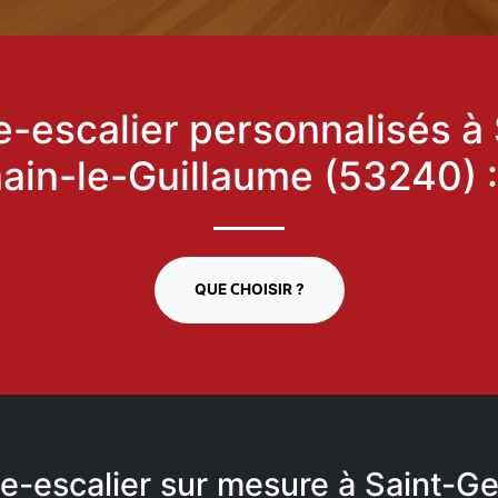
-escalier personnalisés à 
ain-le-Guillaume (53240) 
QUE CHOISIR ?
e-escalier sur mesure à Saint-G