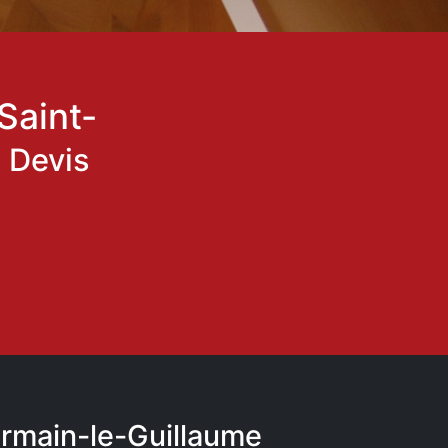
Saint-
:
Devis
ermain-le-Guillaume