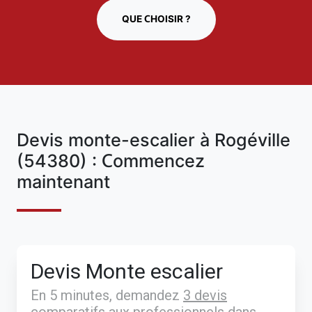
QUE CHOISIR ?
Devis monte-escalier à Rogéville
(54380) : Commencez
maintenant
Devis Monte escalier
En 5 minutes, demandez
3 devis
comparatifs
aux
professionnels
dans