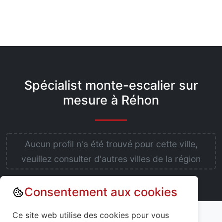
Spécialist monte-escalier sur
mesure à Réhon
Aucun profil n'a été trouvé pour cette ville,
veuillez consulter d'autres villes de la région
Consentement aux cookies
Annuaire : Monte escalier
Ce site web utilise des cookies pour vous