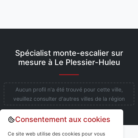
Spécialist monte-escalier sur
mesure à Le Plessier-Huleu
Aucun profil n'a été trouvé pour cette ville,
veuillez consulter d'autres villes de la région
Consentement aux cookies
Annuaire : Monte escalier
Aisne (02)
Ce site web utilise des cookies pour vous