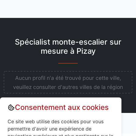
Spécialist monte-escalier sur
mesure à Pizay
Aucun profil n'a été trouvé pour cette ville,
veuillez consulter d'autres villes de la région
Consentement aux cookies
Annuaire : Monte escalier
Ain (01)
Ce site web utilise des cookies pour vous
Pizay (01120)
permettre d'avoir une expérience de