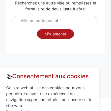
Recherchez une autre ville ou remplissez le
formulaire de devis juste à côté.
M'y amener
Consentement aux cookies
Annuaire : Monte escalier
Ce site web utilise des cookies pour vous
Meurthe-et-Moselle (54)
Parux (54480)
permettre d'avoir une expérience de
navigation supérieure et plus pertinente sur le
site web.