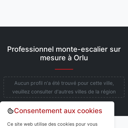
Professionnel monte-escalier sur
mesure à Orlu
Aucun profil n'a été trouvé pour cette ville,
veuillez consulter d'autres villes de la région
Consentement aux cookies
Annuaire : Monte escalier
Eure-et-Loir (28)
Ce site web utilise des cookies pour vous