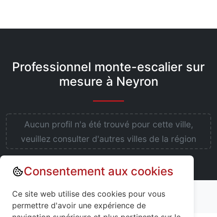
Professionnel monte-escalier sur
mesure à Neyron
Aucun profil n'a été trouvé pour cette ville,
veuillez consulter d'autres villes de la région
Consentement aux cookies
Annuaire : Monte escalier
Ain (01)
Ce site web utilise des cookies pour vous
Neyron (01700)
permettre d'avoir une expérience de