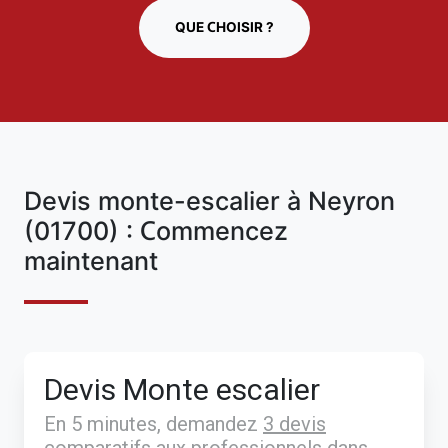
QUE CHOISIR ?
Devis monte-escalier à Neyron
(01700) : Commencez
maintenant
Devis Monte escalier
En 5 minutes, demandez
3 devis
comparatifs
aux
professionnels
dans