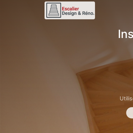
In
Utili