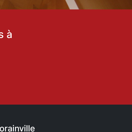
s à
rainville