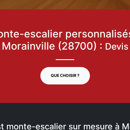
nte-escalier personnalisé
Morainville (28700) :
Devis
QUE CHOISIR ?
st monte-escalier sur mesure à Mo