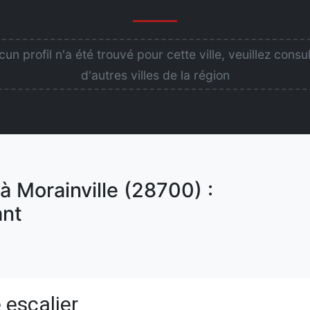
un profil n'a été trouvé pour cette ville, veuillez consu
d'autres villes de la région
à Morainville (28700) :
nt
 escalier