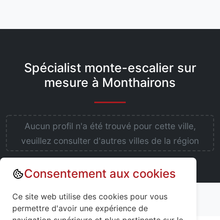
Spécialist monte-escalier sur
mesure à Monthairons
Aucun profil n'a été trouvé pour cette ville,
veuillez consulter d'autres villes de la région
Consentement aux cookies
Annuaire : Monte escalier
Meuse (55)
Ce site web utilise des cookies pour vous
Monthairons (55320)
permettre d'avoir une expérience de