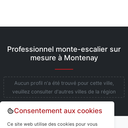
Professionnel monte-escalier sur
mesure à Montenay
Aucun profil n'a été trouvé pour cette ville,
veuillez consulter d'autres villes de la région
Consentement aux cookies
Annuaire : Monte escalier
Mayenne (53)
Ce site web utilise des cookies pour vous