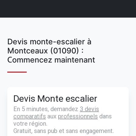
Devis monte-escalier à
Montceaux (01090) :
Commencez maintenant
Devis Monte escalier
En 5 minutes, demandez
3 devis
comparatifs
aux
professionnels
dans
votre région.
Gratuit, sans pub et sans engagement.