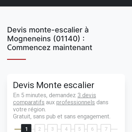
Devis monte-escalier à
Mogneneins (01140) :
Commencez maintenant
Devis Monte escalier
En 5 minutes, demandez
3 devis
comparatifs
aux
professionnels
dans
votre région.
Gratuit, sans pub et sans engagement.
1
2
3
4
5
6
7