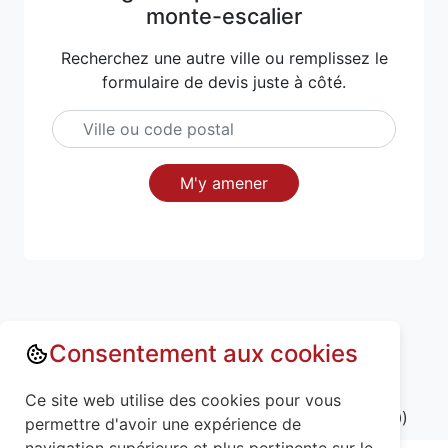
monte-escalier
Recherchez une autre ville ou remplissez le
formulaire de devis juste à côté.
M'y amener
Consentement aux cookies
Annuaire : Monte escalier
Ce site web utilise des cookies pour vous
Meurthe-et-Moselle (54)
Mignéville (54540)
permettre d'avoir une expérience de