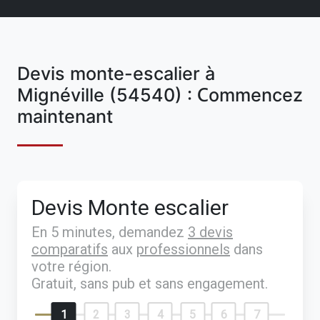
Devis monte-escalier à
Mignéville (54540) : Commencez
maintenant
Devis Monte escalier
En 5 minutes, demandez
3 devis
comparatifs
aux
professionnels
dans
votre région.
Gratuit, sans pub et sans engagement.
1
2
3
4
5
6
7