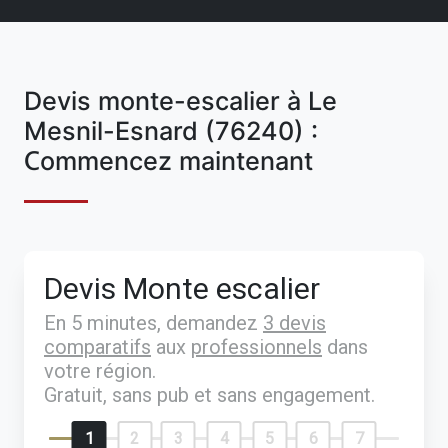
Devis monte-escalier à Le
Mesnil-Esnard (76240) :
Commencez maintenant
Devis Monte escalier
En 5 minutes, demandez
3 devis
comparatifs
aux
professionnels
dans
votre région.
Gratuit, sans pub et sans engagement.
1
2
3
4
5
6
7