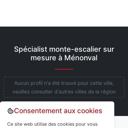
Spécialist monte-escalier sur
mesure à Ménonval
Aucun profil n'a été trouvé pour cette ville,
veuillez consulter d'autres villes de la région
Consentement aux cookies
Annuaire : Monte escalier
Seine-Maritime (76)
Ce site web utilise des cookies pour vous