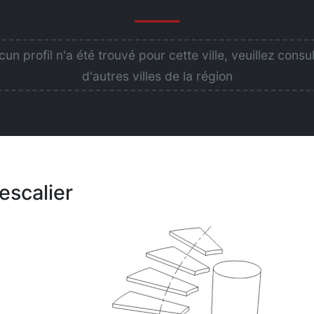
un profil n'a été trouvé pour cette ville, veuillez consu
d'autres villes de la région
escalier