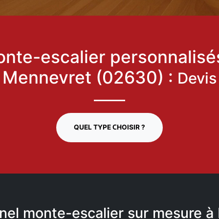
nte-escalier personnalisé
Mennevret (02630) :
Devis
QUEL TYPE CHOISIR ?
nel monte-escalier sur mesure 