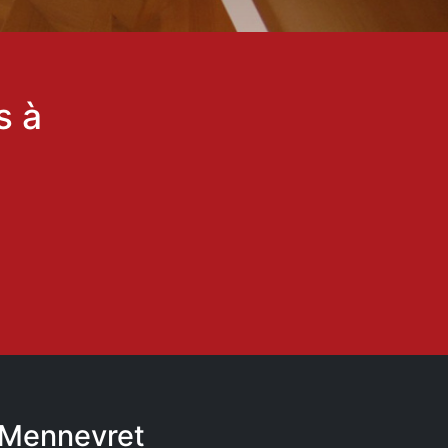
s à
à Mennevret