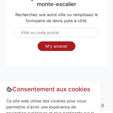
monte-escalier
Recherchez une autre ville ou remplissez le
formulaire de devis juste à côté.
M'y amener
Consentement aux cookies
Annuaire : Monte escalier
Ce site web utilise des cookies pour vous
Meurthe-et-Moselle (54)
Lenoncourt (54110)
permettre d'avoir une expérience de