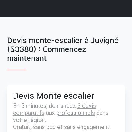
Devis monte-escalier à Juvigné
(53380) : Commencez
maintenant
Devis Monte escalier
En 5 minutes, demandez
3 devis
comparatifs
aux
professionnels
dans
votre région.
Gratuit, sans pub et sans engagement.