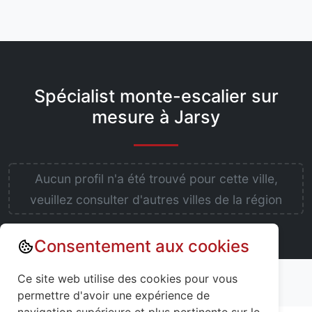
Spécialist monte-escalier sur
mesure à Jarsy
Aucun profil n'a été trouvé pour cette ville,
veuillez consulter d'autres villes de la région
Consentement aux cookies
Annuaire : Monte escalier
Savoie (73)
Ce site web utilise des cookies pour vous
Jarsy (73630)
permettre d'avoir une expérience de