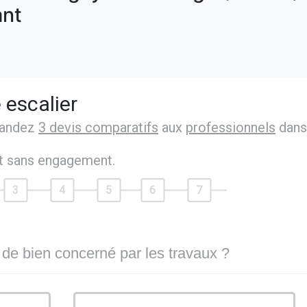
nt
 escalier
mandez
3 devis comparatifs
aux
professionnels
dans
et sans engagement.
3
4
5
6
7
 de bien concerné par les travaux ?