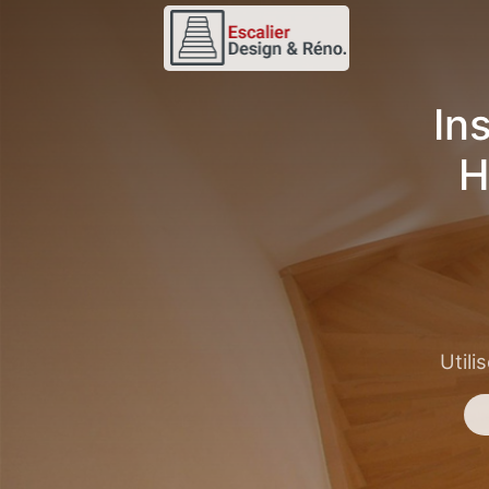
In
H
Utili