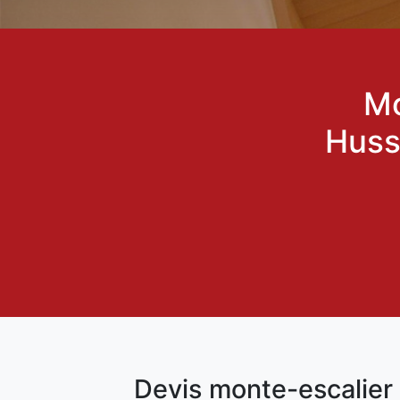
Mo
Huss
Devis monte-escalier