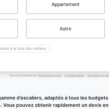
Appartement
Autre
etour à la liste des métiers
Service proposé par
ViteUnDevis.com
-
Confidentialité
-
Vous êtes un art
gamme d’escaliers, adaptés à tous les budgets
ion. Vous pouvez obtenir rapidement un devis en