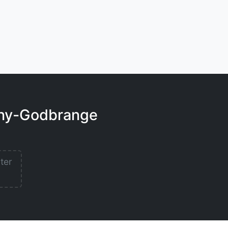
igny-Godbrange
lter