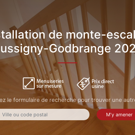
stallation de monte-escal
ussigny-Godbrange 20
sez le formulaire de recherche pour trouver une autre
M'y amener