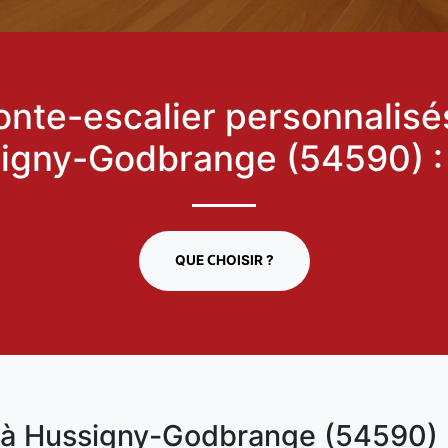
nte-escalier personnalisé
igny-Godbrange (54590) 
QUE CHOISIR ?
 à Hussigny-Godbrange (54590) 