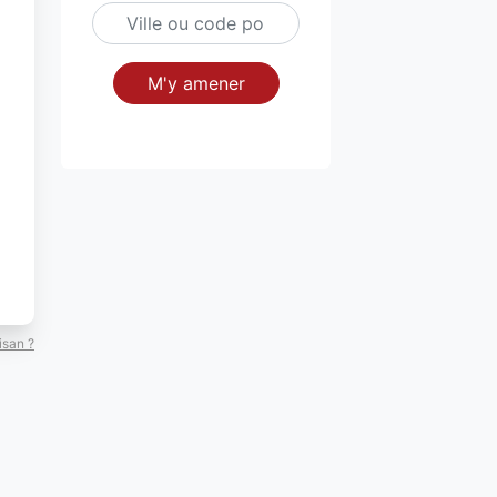
M'y amener
isan ?