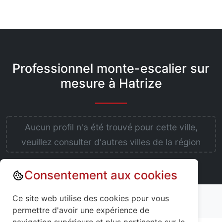
Professionnel monte-escalier sur
mesure à Hatrize
Aucun profil n'a été trouvé pour cette ville,
veuillez consulter d'autres villes de la région
Consentement aux cookies
Annuaire : Monte escalier
Ce site web utilise des cookies pour vous
Meurthe-et-Moselle (54)
Hatrize (54800)
permettre d'avoir une expérience de