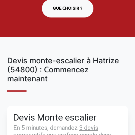
QUE CHOISIR ?
Devis monte-escalier à Hatrize
(54800) : Commencez
maintenant
Devis Monte escalier
En 5 minutes, demandez
3 devis
comparatifs
aux
professionnels
dans