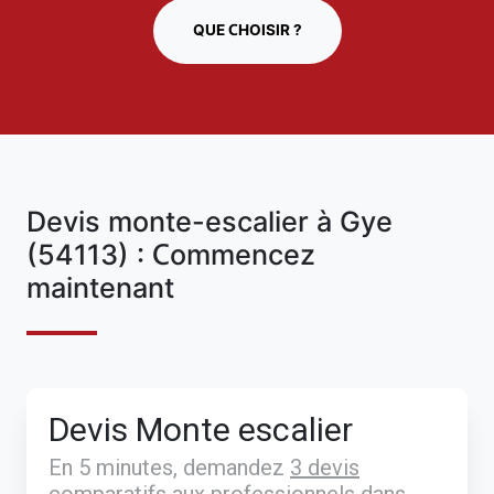
QUE CHOISIR ?
Devis monte-escalier à Gye
(54113) : Commencez
maintenant
Devis Monte escalier
En 5 minutes, demandez
3 devis
comparatifs
aux
professionnels
dans