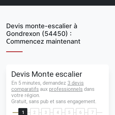
Devis monte-escalier à
Gondrexon (54450) :
Commencez maintenant
Devis Monte escalier
En 5 minutes, demandez
3 devis
comparatifs
aux
professionnels
dans
votre région.
Gratuit, sans pub et sans engagement.
1
2
3
4
5
6
7