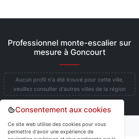
Professionnel monte-escalier sur
mesure à Goncourt
Aucun profil n'a été trouvé pour cette ville,
veuillez consulter d'autres villes de la région
Consentement aux cookies
Annuaire : Monte escalier
Haute-Marne (52)
Ce site web utilise des cookies pour vous
Goncourt (52150)
permettre d'avoir une expérience de