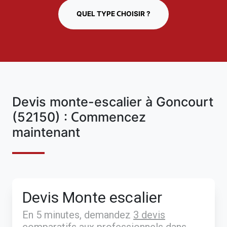
QUEL TYPE CHOISIR ?
Devis monte-escalier à Goncourt
(52150) : Commencez
maintenant
Devis Monte escalier
En 5 minutes, demandez
3 devis
comparatifs
aux
professionnels
dans