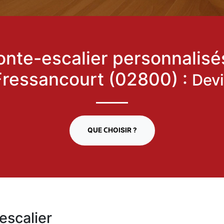
nte-escalier personnalisé
Fressancourt (02800) :
Dev
QUE CHOISIR ?
escalier