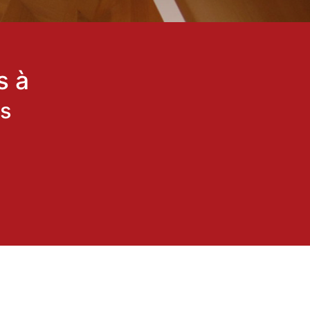
s à
is