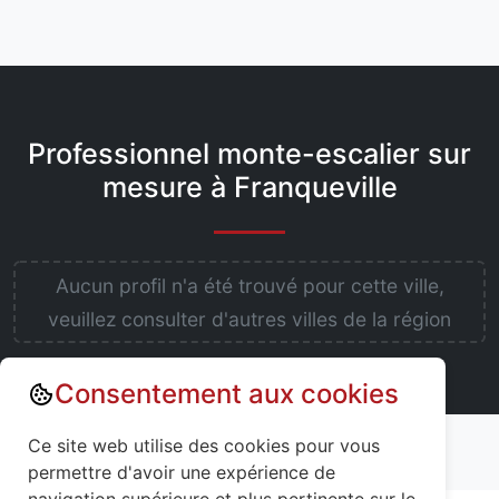
Professionnel monte-escalier sur
mesure à Franqueville
Aucun profil n'a été trouvé pour cette ville,
veuillez consulter d'autres villes de la région
Consentement aux cookies
Annuaire : Monte escalier
Aisne (02)
Ce site web utilise des cookies pour vous
Franqueville (02140)
permettre d'avoir une expérience de