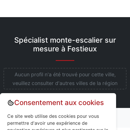
Spécialist monte-escalier sur
mesure à Festieux
Aucun profil n'a été trouvé pour cette ville,
veuillez consulter d'autres villes de la région
Consentement aux cookies
Annuaire : Monte escalier
Aisne (02)
Ce site web utilise des cookies pour vous
Festieux (02840)
permettre d'avoir une expérience de