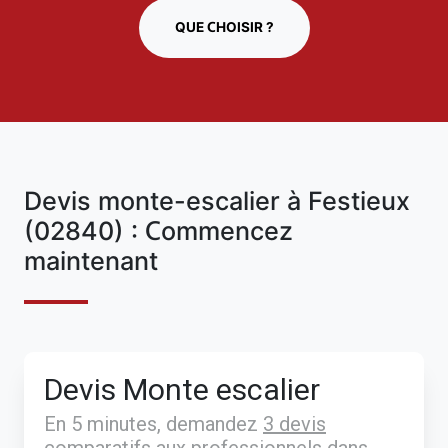
QUE CHOISIR ?
Devis monte-escalier à Festieux
(02840) : Commencez
maintenant
Devis Monte escalier
En 5 minutes, demandez
3 devis
comparatifs
aux
professionnels
dans