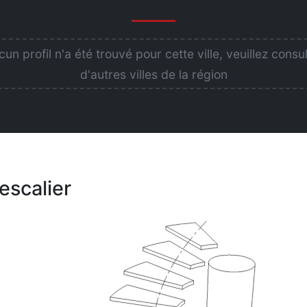
un profil n'a été trouvé pour cette ville, veuillez consu
d'autres villes de la région
escalier