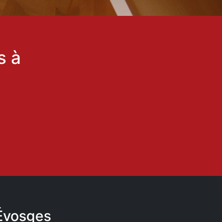
s à
 Évosges