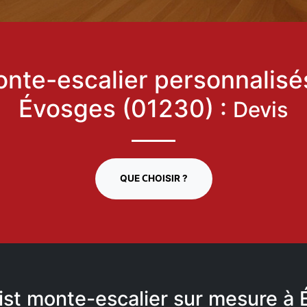
nte-escalier personnalisé
Évosges (01230) :
Devis
QUE CHOISIR ?
ist monte-escalier sur mesure à