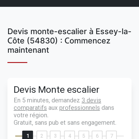
Devis monte-escalier à Essey-la-
Côte (54830) : Commencez
maintenant
Devis Monte escalier
En 5 minutes, demandez
3 devis
comparatifs
aux
professionnels
dans
votre région.
Gratuit, sans pub et sans engagement.
1
2
3
4
5
6
7