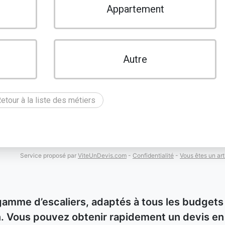
Appartement
Autre
etour à la liste des métiers
Service proposé par
ViteUnDevis.com
-
Confidentialité
-
Vous êtes un art
gamme d’escaliers, adaptés à tous les budgets
ion. Vous pouvez obtenir rapidement un devis en