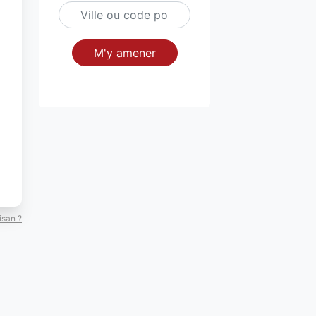
M'y amener
isan ?