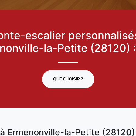
nte-escalier personnalisé
onville-la-Petite (28120) 
QUE CHOISIR ?
à Ermenonville-la-Petite (28120) 