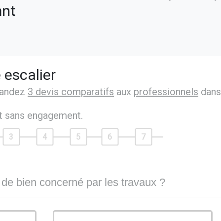
nt
 escalier
mandez
3 devis comparatifs
aux
professionnels
dans
et sans engagement.
3
4
5
6
7
 de bien concerné par les travaux ?