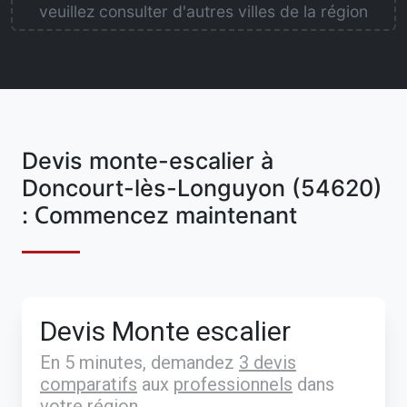
veuillez consulter d'autres villes de la région
Devis monte-escalier à
Doncourt-lès-Longuyon (54620)
: Commencez maintenant
Devis Monte escalier
En 5 minutes, demandez
3 devis
comparatifs
aux
professionnels
dans
votre région.