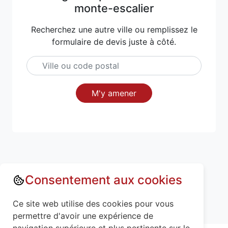
monte-escalier
Recherchez une autre ville ou remplissez le
formulaire de devis juste à côté.
M'y amener
Consentement aux cookies
Annuaire : Monte escalier
Ce site web utilise des cookies pour vous
Meurthe-et-Moselle (54)
Deuxville (54370)
permettre d'avoir une expérience de