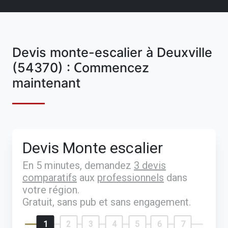
Devis monte-escalier à Deuxville
(54370) : Commencez
maintenant
Devis Monte escalier
En 5 minutes, demandez
3 devis
comparatifs
aux
professionnels
dans
votre région.
Gratuit, sans pub et sans engagement.
1
2
3
4
5
6
7