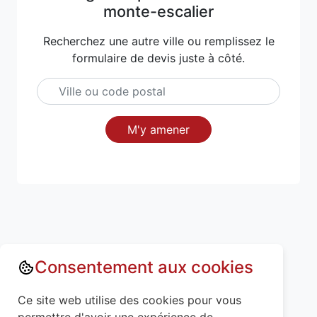
monte-escalier
Recherchez une autre ville ou remplissez le
formulaire de devis juste à côté.
M'y amener
Consentement aux cookies
Annuaire : Monte escalier
Meurthe-et-Moselle (54)
Ce site web utilise des cookies pour vous
Crévéchamps (54290)