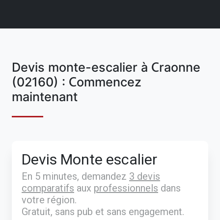
Devis monte-escalier à Craonne
(02160) : Commencez
maintenant
Devis Monte escalier
En 5 minutes, demandez
3 devis
comparatifs
aux
professionnels
dans
votre région.
Gratuit, sans pub et sans engagement.