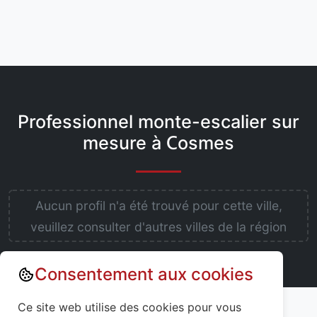
Professionnel monte-escalier sur
mesure à Cosmes
Aucun profil n'a été trouvé pour cette ville,
veuillez consulter d'autres villes de la région
Consentement aux cookies
Annuaire : Monte escalier
Mayenne (53)
Ce site web utilise des cookies pour vous