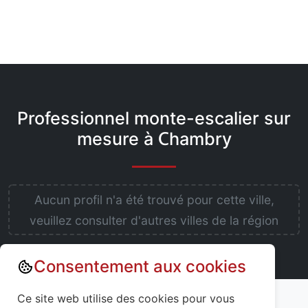
Professionnel monte-escalier sur
mesure à Chambry
Aucun profil n'a été trouvé pour cette ville,
veuillez consulter d'autres villes de la région
Consentement aux cookies
Annuaire : Monte escalier
Aisne (02)
Ce site web utilise des cookies pour vous