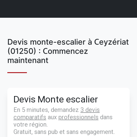
Devis monte-escalier à Ceyzériat
(01250) : Commencez
maintenant
Devis Monte escalier
En 5 minutes, demandez
3 devis
comparatifs
aux
professionnels
dans
votre région.
Gratuit, sans pub et sans engagement.