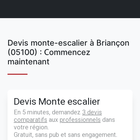
Devis monte-escalier à Briançon
(05100) : Commencez
maintenant
Devis Monte escalier
En 5 minutes, demandez
3 devis
comparatifs
aux
professionnels
dans
votre région.
Gratuit, sans pub et sans engagement.