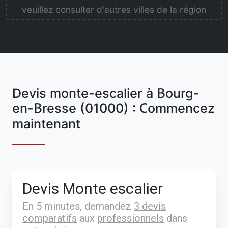
veuillez consulter d'autres villes de la région
Devis monte-escalier à Bourg-
en-Bresse (01000) : Commencez
maintenant
Devis Monte escalier
En 5 minutes, demandez
3 devis
comparatifs
aux
professionnels
dans